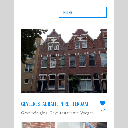
FILTER
ALL
GEVELREINIGING
GEVELRENOVATIE
GEVELRESTAURATIE
IMPREGNEREN
METSELWERK
SCHEURHERSTEL
VOEGEN
GEVELRESTAURATIE IN ROTTERDAM
72
Gevelreiniging, Gevelrestauratie, Voegen