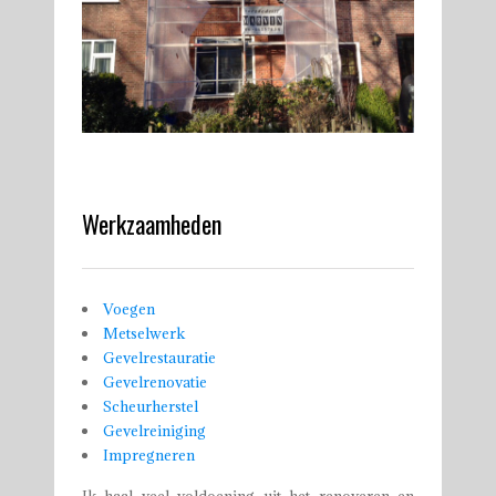
29
Werkzaamheden
Voegen
Metselwerk
Gevelrestauratie
Gevelrenovatie
Scheurherstel
Gevelreiniging
Impregneren
Ik haal veel voldoening uit het renoveren en