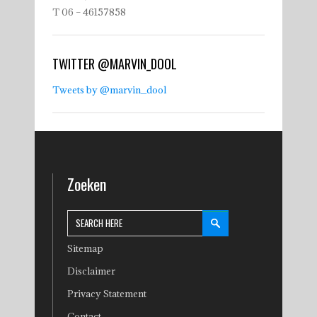
T 06 – 46157858
TWITTER @MARVIN_DOOL
Tweets by @marvin_dool
Zoeken
Sitemap
Disclaimer
Privacy Statement
Contact