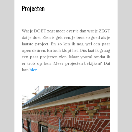
Projecten
Wat je DOET zegt meer over je dan wat je ZEGT
dat je doet. Zien is geloven. Je bent zo goed als je
laatste project. En zo ken ik nog wel een paar
open deuren. En toch klopt het. Dus laat ik graag
een paar projecten zien. Maar vooral omdat ik
er trots op ben. Meer projecten bekijken? Dat
kan
hier
…
Gevelreiniging, Gevelrenovatie,
Impregneren, Voegen
RESTAURATIE MONUMENT IN ETTEN-
LEUR
0
Gevelreiniging, Gevelrestauratie,
Metselwerk, Voegen