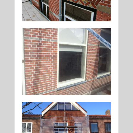
39
RESTAURATIE VOORGEVEL RIJNSBURG
Gevelreiniging, Gevelrenovatie,
Gevelrestauratie, Snijvoeg, Voegen
43
GEVELRENOVATIE HUIS IN LEIDERDORP
Gevelreiniging, Gevelrenovatie, Voegen